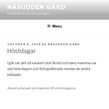
Hoppa
NÄSUDDEN GÅRD
till
Familjelantbruk i Bergslagen
innehåll
Meny
PUBLICERAT
OKTOBER 4, 2018
AV
NÄSUDDEN GÅRD
Höstdagar
Igår var det så vackert ute! Arvid och hans mamma var
ute hela dagen och fotograferade medan de andra
jobbade.
Anneli arbetade på staketen till vinterhagarna.