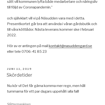
sätt vill kommunen lyfta både medarbetare och näringsliv
till följd av Coronapandemin.”
och självklart vill vi på Näsudden vara med i detta.
Presentkortet går bra att använda i våran gårdsbutik och
till våra köttlådor. Nästa leverans kommer ske i februari
2022.
Hör av er antingen på mail
kontakt@nasuddengard.se
eller tele 0706-41 85 23
PUBLICERAT
JUNI 11, 2019
Skördetider
Nu kör vi! Det får gärna komma mer regn, men håll
tummarna för ett par dagars uppehåll i alla fall!
Slåttermaskinen.