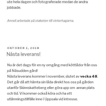
ute hela dagen och fotograferade medan de andra
jobbade.
Anneli arbetade på staketen till vinterhagarna.
PUBLICERAT
OKTOBER 1, 2018
Nästa leverans!
Nu är det dags för en ny omgång med köttlådor från oss
på Näsudden gård!
Nästa leverans kommer i november, slutet av
vecka 48
.
Det går då att hämta sin låda direkt hos oss på gården
utanför Skinnskatteberg eller göra upp om annan plats
och tid. Vi kommer också köra och ha ett
utlämningstillfälle inne i Uppsala vid intresse.