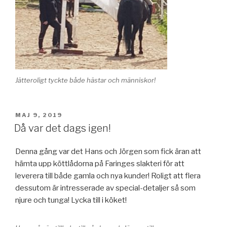
Jätteroligt tyckte både hästar och människor!
PUBLICERAT
MAJ 9, 2019
Då var det dags igen!
Denna gång var det Hans och Jörgen som fick äran att
hämta upp köttlådorna på Faringes slakteri för att
leverera till både gamla och nya kunder! Roligt att flera
dessutom är intresserade av special-detaljer så som
njure och tunga! Lycka till i köket!