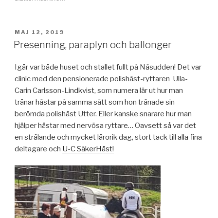
PUBLICERAT
MAJ 12, 2019
Presenning, paraplyn och ballonger
Igår var både huset och stallet fullt på Näsudden! Det var
clinic med den pensionerade polishäst-ryttaren Ulla-
Carin Carlsson-Lindkvist, som numera lär ut hur man
tränar hästar på samma sätt som hon tränade sin
berömda polishäst Utter. Eller kanske snarare hur man
hjälper hästar med nervösa ryttare… Oavsett så var det
en strålande och mycket lärorik dag, stort tack till alla fina
deltagare och
U-C SäkerHäst!