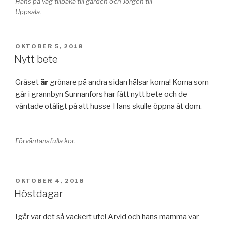
Hans på väg tillbaka till gården och Jörgen till
Uppsala.
PUBLICERAT
OKTOBER 5, 2018
Nytt bete
Gräset
är
grönare på andra sidan hälsar korna! Korna som
går i grannbyn Sunnanfors har fått nytt bete och de
väntade otåligt på att husse Hans skulle öppna åt dom.
Förväntansfulla kor.
PUBLICERAT
OKTOBER 4, 2018
Höstdagar
Igår var det så vackert ute! Arvid och hans mamma var