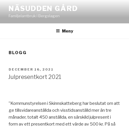
Hoppa
NÄSUDDEN GÅRD
till
Familjelantbruk i Bergslagen
innehåll
Meny
BLOGG
PUBLICERAT
DECEMBER 16, 2021
Julpresentkort 2021
”Kommunstyrelsen i Skinnskatteberg har beslutat om att
ge tillsvidareanställda och visstidsanställd mer än tre
månader, totalt 450 anställda, en särskild julpresent i
form av ett presentkort med ett värde av 500 kr. På så