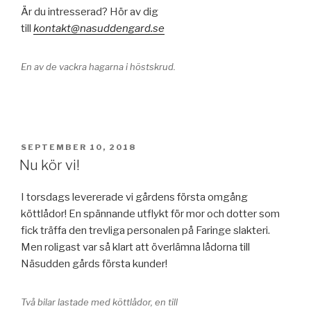
Är du intresserad? Hör av dig
till
kontakt@nasuddengard.se
En av de vackra hagarna i höstskrud.
PUBLICERAT
SEPTEMBER 10, 2018
Nu kör vi!
I torsdags levererade vi gårdens första omgång
köttlådor! En spännande utflykt för mor och dotter som
fick träffa den trevliga personalen på Faringe slakteri.
Men roligast var så klart att överlämna lådorna till
Näsudden gårds första kunder!
Två bilar lastade med köttlådor, en till