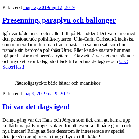
Publicerat
maj 12, 2019
maj 12, 2019
Presenning, paraplyn och ballonger
Igår var både huset och stallet fullt på Näsudden! Det var clinic med
den pensionerade polishäst-ryttaren Ulla-Carin Carlsson-Lindkvist,
som numera lär ut hur man tränar hästar på samma sätt som hon
tränade sin berömda polishäst Utter. Eller kanske snarare hur man
hjälper hästar med nervösa ryttare… Oavsett så var det en strålande
och mycket lärorik dag, stort tack till alla fina deltagare och
U-C
SäkerHäst!
Jätteroligt tyckte både hästar och människor!
Publicerat
maj 9, 2019
maj 9, 2019
Då var det dags igen!
Denna gång var det Hans och Jörgen som fick äran att hämta upp
köttlådorna på Faringes slakteri för att leverera till både gamla och
nya kunder! Roligt att flera dessutom är intresserade av special-
detaljer så som njure och tunga! Lycka till i köket!