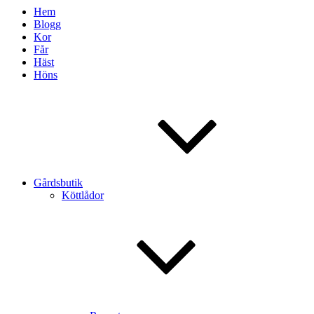
Hem
Blogg
Kor
Får
Häst
Höns
Gårdsbutik
Köttlådor