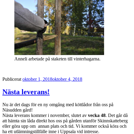
Anneli arbetade på staketen till vinterhagarna.
Publicerat
oktober 1, 2018
oktober 4, 2018
Nästa leverans!
Nu är det dags för en ny omgång med köttlådor från oss på
Näsudden gård!
Nästa leverans kommer i november, slutet av
vecka 48
. Det går då
att hämta sin låda direkt hos oss på gården utanför Skinnskatteberg
eller göra upp om annan plats och tid. Vi kommer också köra och
ha ett utlämningstillfälle inne i Uppsala vid intresse.