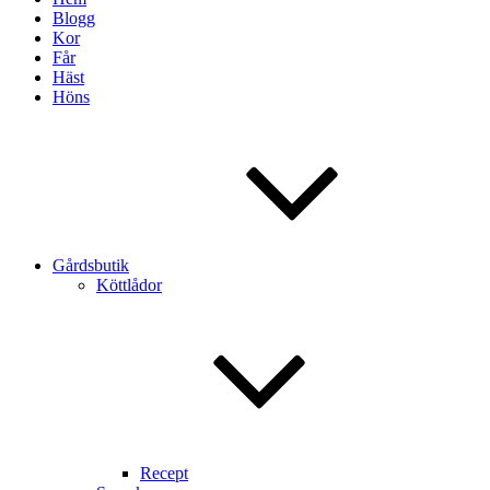
Blogg
Kor
Får
Häst
Höns
Gårdsbutik
Köttlådor
Recept