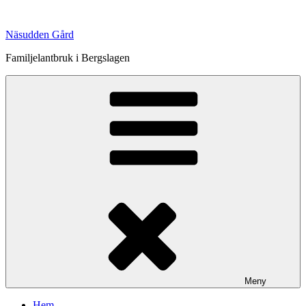
Hoppa
till
Näsudden Gård
innehåll
Familjelantbruk i Bergslagen
Meny
Hem