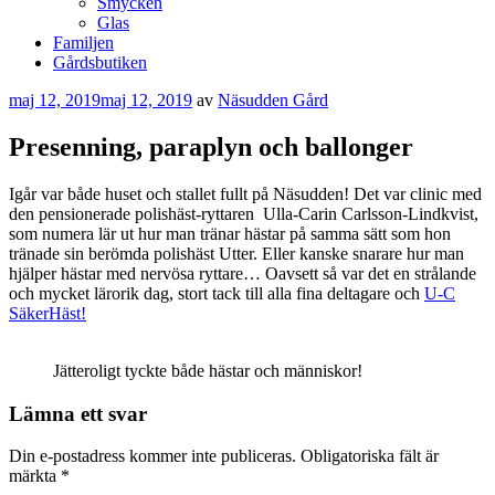
Smycken
Glas
Familjen
Gårdsbutiken
Publicerat
maj 12, 2019
maj 12, 2019
av
Näsudden Gård
Presenning, paraplyn och ballonger
Igår var både huset och stallet fullt på Näsudden! Det var clinic med
den pensionerade polishäst-ryttaren Ulla-Carin Carlsson-Lindkvist,
som numera lär ut hur man tränar hästar på samma sätt som hon
tränade sin berömda polishäst Utter. Eller kanske snarare hur man
hjälper hästar med nervösa ryttare… Oavsett så var det en strålande
och mycket lärorik dag, stort tack till alla fina deltagare och
U-C
SäkerHäst!
Jätteroligt tyckte både hästar och människor!
Lämna ett svar
Din e-postadress kommer inte publiceras.
Obligatoriska fält är
märkta
*