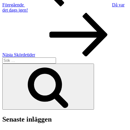
Föregående
Då var
det dags igen!
Nästa
inlägg
Nästa
Skördetider
Sök
efter:
Sök
Senaste inläggen